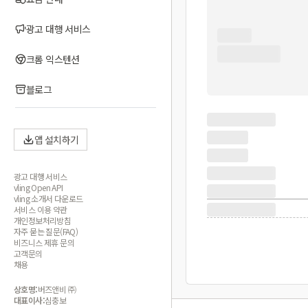
광고 대행 서비스
크롬 익스텐션
블로그
앱 설치하기
광고 대행 서비스
vling Open API
vling 소개서 다운로드
서비스 이용 약관
개인정보처리방침
자주 묻는 질문(FAQ)
비즈니스 제휴 문의
고객문의
채용
상호명:
버즈앤비 ㈜
대표이사:
심충보