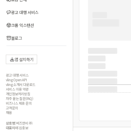
광고 대행 서비스
크롬 익스텐션
블로그
앱 설치하기
광고 대행 서비스
vling Open API
vling 소개서 다운로드
서비스 이용 약관
개인정보처리방침
자주 묻는 질문(FAQ)
비즈니스 제휴 문의
고객문의
채용
상호명:
버즈앤비 ㈜
대표이사:
심충보