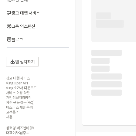
광고 대행 서비스
크롬 익스텐션
블로그
앱 설치하기
광고 대행 서비스
vling Open API
vling 소개서 다운로드
서비스 이용 약관
개인정보처리방침
자주 묻는 질문(FAQ)
비즈니스 제휴 문의
고객문의
채용
상호명:
버즈앤비 ㈜
대표이사:
심충보