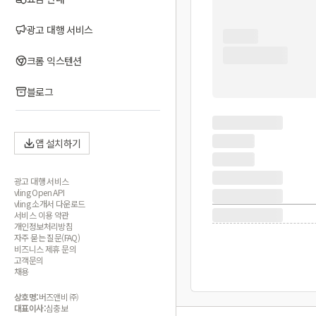
광고 대행 서비스
크롬 익스텐션
블로그
앱 설치하기
광고 대행 서비스
vling Open API
vling 소개서 다운로드
서비스 이용 약관
개인정보처리방침
자주 묻는 질문(FAQ)
비즈니스 제휴 문의
고객문의
채용
상호명:
버즈앤비 ㈜
대표이사:
심충보