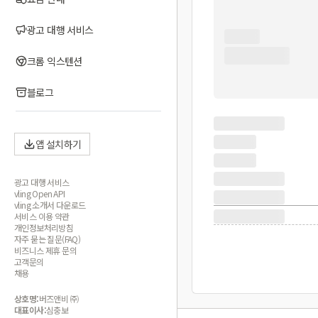
광고 대행 서비스
크롬 익스텐션
블로그
앱 설치하기
광고 대행 서비스
vling Open API
vling 소개서 다운로드
서비스 이용 약관
개인정보처리방침
자주 묻는 질문(FAQ)
비즈니스 제휴 문의
고객문의
채용
상호명:
버즈앤비 ㈜
대표이사:
심충보