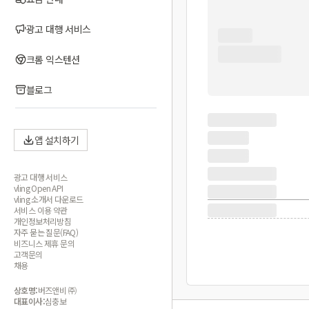
광고 대행 서비스
크롬 익스텐션
블로그
앱 설치하기
광고 대행 서비스
vling Open API
vling 소개서 다운로드
서비스 이용 약관
개인정보처리방침
자주 묻는 질문(FAQ)
비즈니스 제휴 문의
고객문의
채용
상호명:
버즈앤비 ㈜
대표이사:
심충보