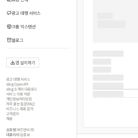
광고 대행 서비스
크롬 익스텐션
블로그
앱 설치하기
광고 대행 서비스
vling Open API
vling 소개서 다운로드
서비스 이용 약관
개인정보처리방침
자주 묻는 질문(FAQ)
비즈니스 제휴 문의
고객문의
채용
상호명:
버즈앤비 ㈜
대표이사:
심충보