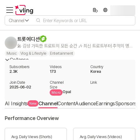
Channel
트롯에디션
🎤 감성 가득한 트로트의 모든 순간 🎶 최신 트로트부터 추억의 명곡까지! 듣기만 해도 가슴이 울리는 무대와 감동의 라이브를 전해드립니다. 🔥 매일 업로드되는 트로트 영상 🎵 인기 가수 무대 & 레전드 명곡 📺 신곡 · 라이브 · 화제의 순간까지! 구독과 좋아요로 함께 응원해주세요 ❤️
Music
Vlog & Lifestyle
Entertainment
Collapse
Subscribers
Videos
Country
2.3K
173
Korea
Join Date
Channel

Link

2025-06-02
Size
Opal
Micro
AI Insights
Channel
Content
Audience
Earnings
Sponsorshi
New
Performance Overview
Avg. Daily Views (Shorts)
Avg. Daily Views (Videos)