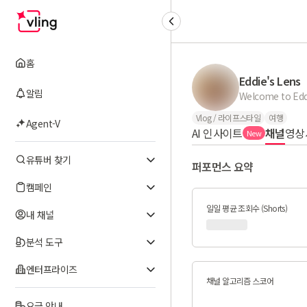
홈
Eddie's Lens
알림
Vlog / 라이프스타일
여행
Agent-V
AI 인사이트
채널
영상
New
유튜버 찾기
퍼포먼스 요약
캠페인
일일 평균 조회수 (Shorts)
내 채널
분석 도구
엔터프라이즈
채널 알고리즘 스코어
요금 안내