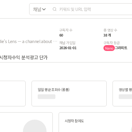
채널
구독자 수
총 영상 수
60
38 개
Welcome to Eddie’s Lens — a channel about everyday life, captured as it is. I document simple moments, daily outings, walks, shopping trips, and real experiences with no scripts, no rush, and no overthinking. Just real life, rolling as it happens. These vlogs are raw, casual, and unfiltered—meant to feel like you’re right there with us. If you enjoy relaxed lifestyle vlogs, cozy days out, and authentic moments, you’re in the right place. No scripts. No trends. Just honest, everyday vlogs filmed in a raw, documentary-style way. To anyone who decides to watch, thank you! - January 1, 2026
채널 가입일
구독자 등급
2026-01-01
그라피트
Nano
시청자
수익 분석
광고 단가
일일 평균 조회수 (롱폼)
영상별 평균
시청자 참여도