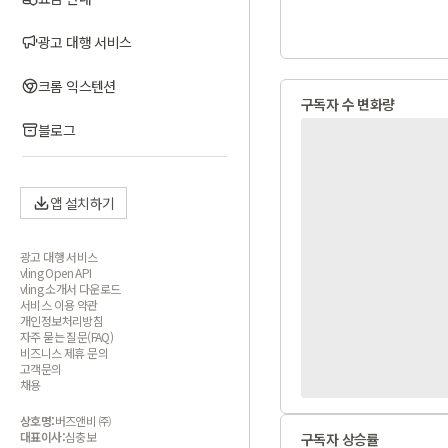
광고 대행 서비스
크롬 익스텐션
구독자 수 변화량
블로그
앱 설치하기
광고 대행 서비스
vling Open API
vling 소개서 다운로드
서비스 이용 약관
개인정보처리방침
자주 묻는 질문(FAQ)
비즈니스 제휴 문의
고객문의
채용
상호명:
버즈앤비 ㈜
대표이사:
심충보
구독자 상승률