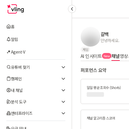
홈
갈백
알림
안녕하세요.
게임
Agent-V
AI 인사이트
채널
영상
New
유튜버 찾기
퍼포먼스 요약
캠페인
일일 평균 조회수 (Shorts)
내 채널
분석 도구
엔터프라이즈
채널 알고리즘 스코어
요금 안내