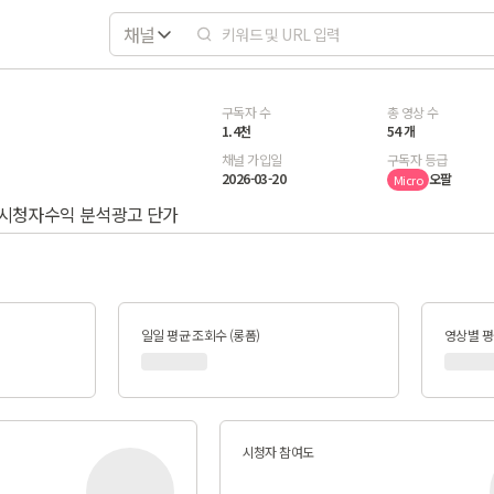
채널
구독자 수
총 영상 수
1.4천
54 개
채널 가입일
구독자 등급
2026-03-20
오팔
Micro
시청자
수익 분석
광고 단가
일일 평균 조회수 (롱폼)
영상별 평균
시청자 참여도