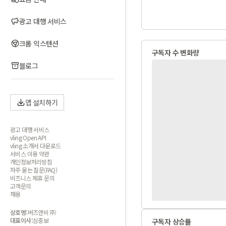
광고 대행 서비스
크롬 익스텐션
구독자 수 변화량
블로그
앱 설치하기
광고 대행 서비스
vling Open API
vling 소개서 다운로드
서비스 이용 약관
개인정보처리방침
자주 묻는 질문(FAQ)
비즈니스 제휴 문의
고객문의
채용
상호명:
버즈앤비 ㈜
대표이사:
심충보
구독자 상승률