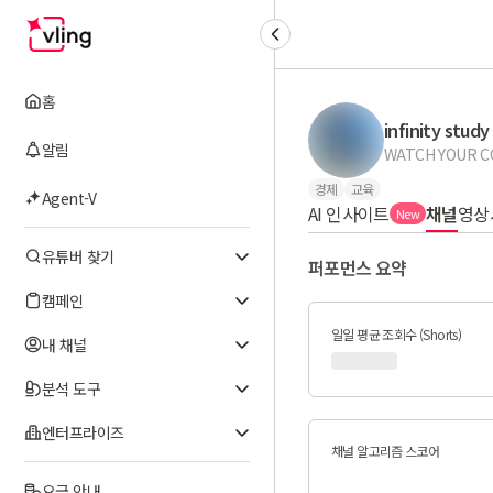
홈
infinity study
알림
경제
교육
Agent-V
AI 인사이트
채널
영상
New
유튜버 찾기
퍼포먼스 요약
캠페인
일일 평균 조회수 (Shorts)
내 채널
분석 도구
엔터프라이즈
채널 알고리즘 스코어
요금 안내