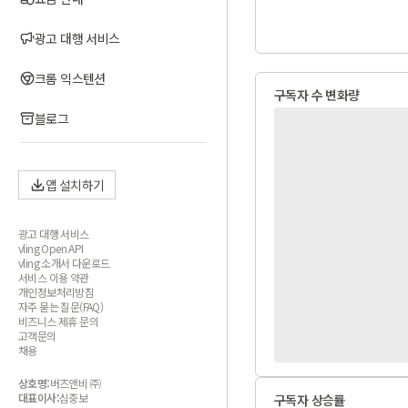
광고 대행 서비스
크롬 익스텐션
구독자 수 변화량
블로그
앱 설치하기
광고 대행 서비스
vling Open API
vling 소개서 다운로드
서비스 이용 약관
개인정보처리방침
자주 묻는 질문(FAQ)
비즈니스 제휴 문의
고객문의
채용
상호명:
버즈앤비 ㈜
대표이사:
심충보
구독자 상승률