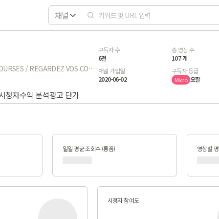
채널
구독자 수
총 영상 수
6천
107 개
WATCH YOUR COURSES / REGARDEZ VOS COURS
채널 가입일
구독자 등급
2020-06-02
오팔
Micro
시청자
수익 분석
광고 단가
일일 평균 조회수 (롱폼)
영상별 평균
시청자 참여도