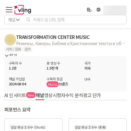
채널
TRANSFORMATION CENTER MUSIC
Ремиксы, Каверы, Библия и Христианские тексты в обработке современной музыки. Подписывайтесь, слушайте и скачивайте по ссылке указаной ниже. Телеграмм канал: https://t.me/tcciaimusic Центр Трансформации (Transformation Center Church International) — внеконфессиональная интернациональная церковь в городе Сиэтл (США), основателем и главным пастором которой является Андрей Шаповалов. Существует с 2005 года. Также пастор Андрей Шаповалов является основателем и президентом Завета Церквей (Transformation Center Covenant Network)
사회 / 문화
음악
접기
구독자 수
총 영상 수
국가
1.1만
1.9천 개
미국
채널 가입일
구독자 등급
Link
2024-08-04
브론즈
Macro
AI 인사이트
채널
영상
시청자
수익 분석
광고 단가
New
퍼포먼스 요약
일일 평균 조회수 (Shorts)
일일 평균 조회수 (롱폼)