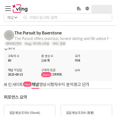
채널
The Pursuit by Baerstone
The Pursuit offers practical, honest dating and life advice for Christians and Adventists who are pursuing Christ's plan for their life.
엔터테인먼트
Vlog / 라이프스타일
사회 / 문화
접기
구독자 수
총 영상 수
국가
80
116 개
미국
채널 가입일
구독자 등급
Link
2023-08-15
그라피트
Nano
AI 인사이트
채널
영상
시청자
수익 분석
광고 단가
New
퍼포먼스 요약
일일 평균 조회수 (Shorts)
일일 평균 조회수 (롱폼)