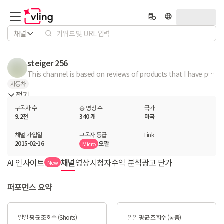
채널
steiger 256
This channel is based on reviews of products that I have purchased. It also contains lots of videos and footage of old and new tractors at work. There is some how to videos as well.
자동차
접기
구독자 수
총 영상 수
국가
9.2천
340 개
미국
채널 가입일
구독자 등급
Link
2015-02-16
오팔
Micro
AI 인사이트
채널
영상
시청자
수익 분석
광고 단가
New
퍼포먼스 요약
일일 평균 조회수 (Shorts)
일일 평균 조회수 (롱폼)