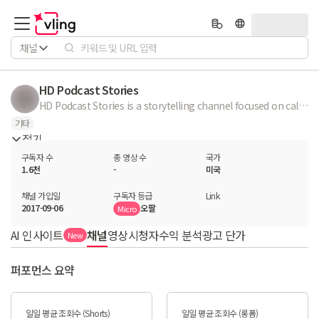
채널
HD Podcast Stories
HD Podcast Stories is a storytelling channel focused on calm, intelligent revenge and truth revealed at the right moment. 📖 The channel shares long-form narrative stories about betrayal, self-respect, and quiet justice in modern relationships. ✍️ Every video is fully created by me — from original scriptwriting to voice narration and detailed audio editing. 🎧 Content is designed for immersive listening, perfect for late nights and long sessions. ⚖️ The stories promote accountability, emotional control, and personal dignity — never violence or hate. 🧠 This channel values patience, clarity, and thoughtful decision-making over impulsive reactions. ✅ All content follows YouTube community guidelines and focuses on positive moral outcomes. 🌑 Silence speaks louder here — truth always finds its way.
기타
접기
구독자 수
총 영상 수
국가
1.6천
-
미국
채널 가입일
구독자 등급
Link
2017-09-06
오팔
Micro
AI 인사이트
채널
영상
시청자
수익 분석
광고 단가
New
퍼포먼스 요약
일일 평균 조회수 (Shorts)
일일 평균 조회수 (롱폼)