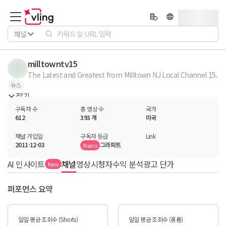
채널
milltowntv15
The Latest and Greatest from Milltown NJ Local Channel 15.
뉴스
접기
구독자 수
총 영상 수
국가
612
393 개
미국
채널 가입일
구독자 등급
Link
2011-12-03
그라피트
Nano
AI 인사이트
채널
영상
시청자
수익 분석
광고 단가
New
퍼포먼스 요약
일일 평균 조회수 (Shorts)
일일 평균 조회수 (롱폼)