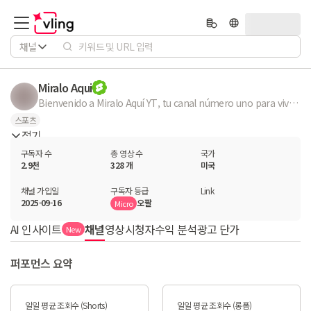
채널
Miralo Aqui
Bienvenido a Miralo Aquí YT, tu canal número uno para vivir la pasión del béisbol y la cultura latina. ⚾🔥 Aquí encuentras los mejores momentos de la MLB, con especial enfoque en los dominicanos y latinos que la están rompiendo: jonrones, jugadas virales, highlights y polémicas que encienden los estadios. Además, cubrimos lo último en farándula y música urbana de República Dominicana y el mundo latino, con noticias frescas, chismes y contenido vacano para que no te pierdas de nada. 🇩🇴 Dominicanos en MLB: Elly De La Cruz, Juan Soto, Rafael Devers, Fernando Tatis Jr. 🇵🇷 Boricuas duros: Francisco Lindor, Javy Báez, Carlos Correa. 🇻🇪 Ronald Acuña Jr., José Altuve, Luis Arráez. 🇲🇽 Alejandro Kirk y más. 📲 Suscríbete y activa la campanita para no perderte nada. 🔗 Síguenos también en Instagram, Threads, X y TikTok: @miraloaquiig 🌐 Visita: MiraloAqui.com
스포츠
접기
구독자 수
총 영상 수
국가
2.9천
328 개
미국
채널 가입일
구독자 등급
Link
2025-09-16
오팔
Micro
AI 인사이트
채널
영상
시청자
수익 분석
광고 단가
New
퍼포먼스 요약
일일 평균 조회수 (Shorts)
일일 평균 조회수 (롱폼)