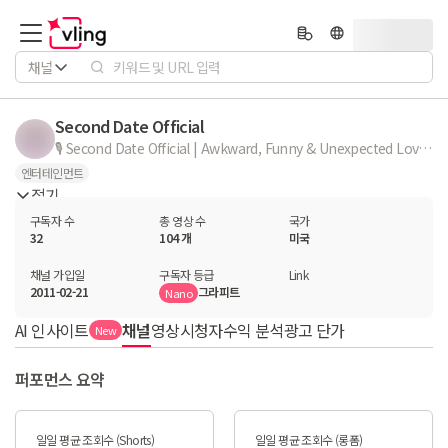
채널
Second Date Official
🎙️ Second Date Official | Awkward, Funny & Unexpected Love Stories Welcome to Second Date Official — where awkward moments, hilarious fails, and unexpected love stories take center stage! Ever wondered why someone disappeared after the first date? We uncover the truth and get real answers straight from the source. 🎧 Expect drama, laughter, and sometimes a surprising second chance. If you’re into real conversations, dating chaos, and unforgettable stories — this is your place.
엔터테인먼트
접기
구독자 수
총 영상 수
국가
32
104 개
미국
채널 가입일
구독자 등급
Link
2011-02-21
그라피트
Nano
AI 인사이트
채널
영상
시청자
수익 분석
광고 단가
New
퍼포먼스 요약
일일 평균 조회수 (Shorts)
일일 평균 조회수 (롱폼)