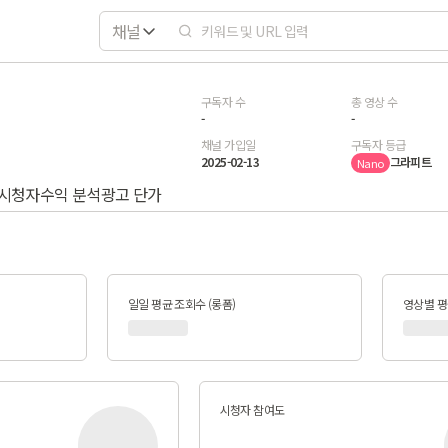
채널
구독자 수
총 영상 수
-
-
채널 가입일
구독자 등급
2025-02-13
그라피트
Nano
시청자
수익 분석
광고 단가
일일 평균 조회수 (롱폼)
영상별 평균
시청자 참여도