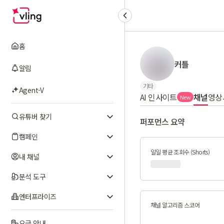
홈
커틀
알림
기타
Agent-V
AI 인사이트
채널
영상
New
유튜버 찾기
퍼포먼스 요약
캠페인
일일 평균 조회수 (Shorts)
내 채널
분석 도구
엔터프라이즈
채널 알고리즘 스코어
요금 안내