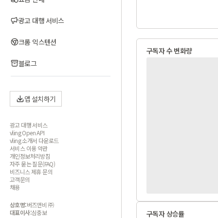
광고 대행 서비스
크롬 익스텐션
구독자 수 변화량
블로그
앱 설치하기
광고 대행 서비스
vling Open API
vling 소개서 다운로드
서비스 이용 약관
개인정보처리방침
자주 묻는 질문(FAQ)
비즈니스 제휴 문의
고객문의
채용
상호명:
버즈앤비 ㈜
대표이사:
심충보
구독자 상승률