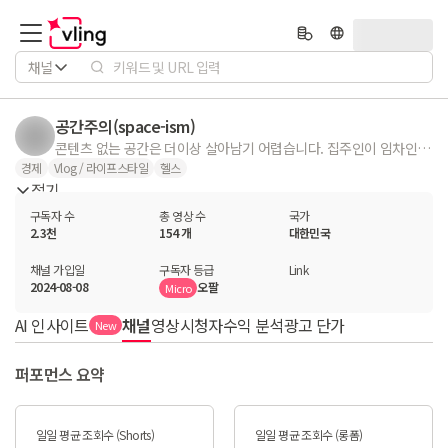
채널
공간주의(space-ism)
콘텐츠 없는 공간은 더이상 살아남기 어렵습니다. 집주인이 임차인 눈치를 보는 공간을 만들고 있습니다. . . . . . 비즈니스 문의 ☞ spacemaker1004@gmail.com
경제
Vlog / 라이프스타일
헬스
접기
구독자 수
총 영상 수
국가
2.3천
154 개
대한민국
채널 가입일
구독자 등급
Link
2024-08-08
오팔
Micro
AI 인사이트
채널
영상
시청자
수익 분석
광고 단가
New
퍼포먼스 요약
일일 평균 조회수 (Shorts)
일일 평균 조회수 (롱폼)