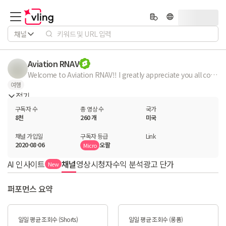
채널
Aviation RNAV
Welcome to Aviation RNAV!! I greatly appreciate you all coming to look and enjoy my YouTube shorts!! I made this channel so we all can enjoy the great views of Aviation!! Please feel free to comment and please let me know if I name any wrong aircrafts I’m new to the aviation world and I really want to learn more!!
여행
접기
구독자 수
총 영상 수
국가
8천
260 개
미국
채널 가입일
구독자 등급
Link
2020-08-06
오팔
Micro
AI 인사이트
채널
영상
시청자
수익 분석
광고 단가
New
퍼포먼스 요약
일일 평균 조회수 (Shorts)
일일 평균 조회수 (롱폼)