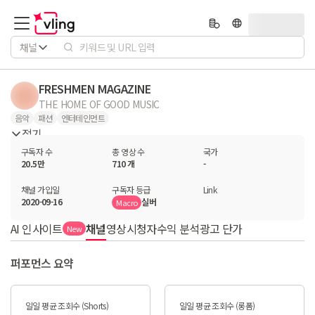
채널
FRESHMEN MAGAZINE
THE HOME OF GOOD MUSIC
음악
패션
엔터테인먼트
접기
구독자 수
총 영상 수
국가
20.5만
710 개
-
채널 가입일
구독자 등급
Link
2020-09-16
실버
Macro
AI 인사이트
채널
영상
시청자
수익 분석
광고 단가
New
퍼포먼스 요약
일일 평균 조회수 (Shorts)
일일 평균 조회수 (롱폼)