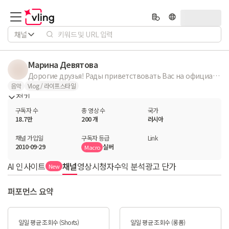
채널
Марина Девятова
Дорогие друзья! Рады приветствовать Вас на официальном канале Марины Девятовой. Всегда свежие видео: клипы, концерты, выступления и съемки. Официальный сайт - http://www.marinadevyatova.ru Facebook - https://www.facebook.com/marinadevyatova ВКонтакте - http://vk.com/club1513673 Telegram - https://t.me/marina_devyatova
음악
Vlog / 라이프스타일
접기
구독자 수
총 영상 수
국가
18.7만
200 개
러시아
채널 가입일
구독자 등급
Link
2010-09-29
실버
Macro
AI 인사이트
채널
영상
시청자
수익 분석
광고 단가
New
퍼포먼스 요약
일일 평균 조회수 (Shorts)
일일 평균 조회수 (롱폼)