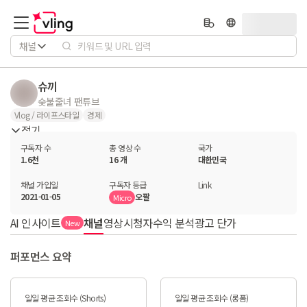
채널
슈끼
숮불줄녀 팬튜브
Vlog / 라이프스타일
경제
접기
구독자 수
총 영상 수
국가
1.6천
16 개
대한민국
채널 가입일
구독자 등급
Link
2021-01-05
오팔
Micro
AI 인사이트
채널
영상
시청자
수익 분석
광고 단가
New
퍼포먼스 요약
일일 평균 조회수 (Shorts)
일일 평균 조회수 (롱폼)