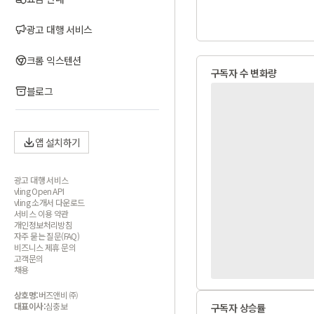
광고 대행 서비스
크롬 익스텐션
구독자 수 변화량
블로그
앱 설치하기
광고 대행 서비스
vling Open API
vling 소개서 다운로드
서비스 이용 약관
개인정보처리방침
자주 묻는 질문(FAQ)
비즈니스 제휴 문의
고객문의
채용
상호명:
버즈앤비 ㈜
대표이사:
심충보
구독자 상승률