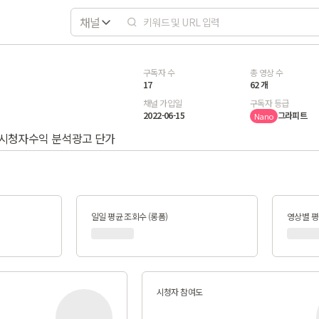
채널
구독자 수
총 영상 수
17
62 개
채널 가입일
구독자 등급
2022-06-15
그라피트
Nano
시청자
수익 분석
광고 단가
일일 평균 조회수 (롱폼)
영상별 평균
시청자 참여도