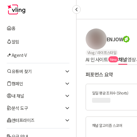
홈
ENJOW
알림
Vlog / 라이프스타일
Agent-V
AI 인사이트
채널
영상
New
유튜버 찾기
퍼포먼스 요약
캠페인
일일 평균 조회수 (Shorts)
내 채널
분석 도구
엔터프라이즈
채널 알고리즘 스코어
요금 안내