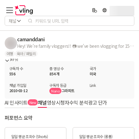
채널
camanddani
Hey! We’re family vloggers!! 📷 we’ve been vlogging for 15 years and we still love it!! SUBSCRIBE and stay tuned!! Thanks for being here!! ✨
여행
육아 / 패밀리
접기
구독자 수
총 영상 수
국가
556
854 개
미국
채널 가입일
구독자 등급
Link
2010-03-12
그라피트
Nano
AI 인사이트
채널
영상
시청자
수익 분석
광고 단가
New
퍼포먼스 요약
일일 평균 조회수 (Shorts)
일일 평균 조회수 (롱폼)