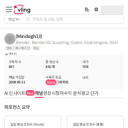
채널
(Mindsigh13)
Blender, Blender3D, Sculpting, Godot, Godotengine, Motion Graphics, loops, vjloops, creaturedesign, creatures, concepts, leveldesign, gamedev, b3d, 3dmodeling, 3dprintables, miniatures, minis, figurines, game_development,
영화 / 애니메이션
게임
접기
구독자 수
총 영상 수
국가
607
842 개
미국
채널 가입일
구독자 등급
Link
2008-05-31
그라피트
Nano
AI 인사이트
채널
영상
시청자
수익 분석
광고 단가
New
퍼포먼스 요약
일일 평균 조회수 (Shorts)
일일 평균 조회수 (롱폼)