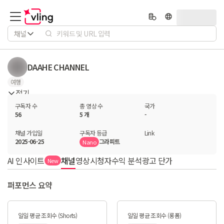
채널
DAAHE CHANNEL
여행
접기
구독자 수
총 영상 수
국가
56
5 개
-
채널 가입일
구독자 등급
Link
2025-06-25
그라피트
Nano
AI 인사이트
채널
영상
시청자
수익 분석
광고 단가
New
퍼포먼스 요약
일일 평균 조회수 (Shorts)
일일 평균 조회수 (롱폼)