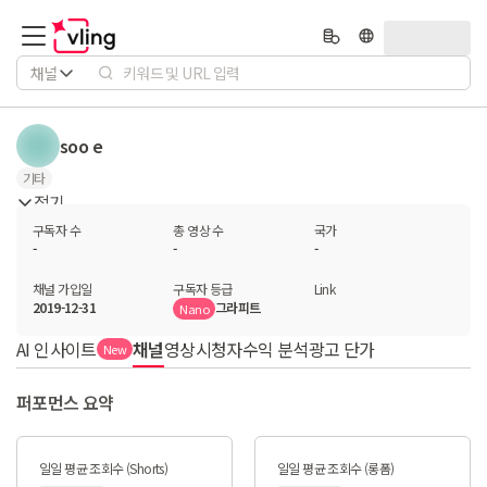
채널
soo e
기타
접기
구독자 수
총 영상 수
국가
-
-
-
채널 가입일
구독자 등급
Link
2019-12-31
그라피트
Nano
AI 인사이트
채널
영상
시청자
수익 분석
광고 단가
New
퍼포먼스 요약
일일 평균 조회수 (Shorts)
일일 평균 조회수 (롱폼)