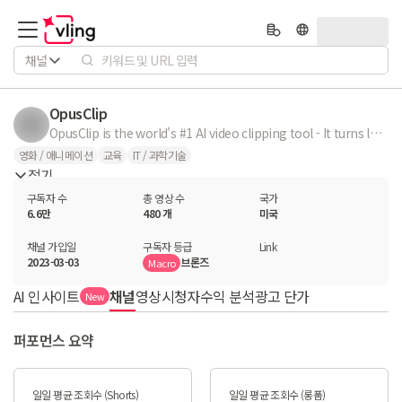
채널
OpusClip
OpusClip is the world's #1 AI video clipping tool - It turns long videos into social-ready clips, in one click. Trusted by over 10 million creators, marketers, businesses, and top media companies. Here on this channel you'll learn all about how to improve your video content, master the art of creating viral Shorts, TikTok videos, and Reels, and how Want to find out more about all the new tools were building as we continue to lead the cutting edge of generative AI video tools? Stop by here regularly for updates to learn how, or... 👉 Join Our Discord: https://discord.gg/z95YtZcUmQ
영화 / 애니메이션
교육
IT / 과학기술
접기
구독자 수
총 영상 수
국가
6.6만
480 개
미국
채널 가입일
구독자 등급
Link
2023-03-03
브론즈
Macro
AI 인사이트
채널
영상
시청자
수익 분석
광고 단가
New
퍼포먼스 요약
일일 평균 조회수 (Shorts)
일일 평균 조회수 (롱폼)