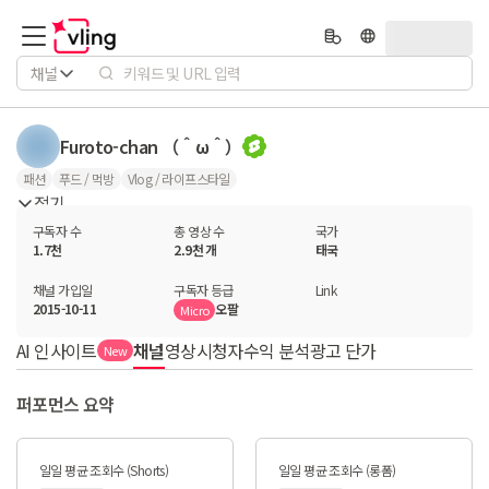
채널
Furoto-chan （＾ω＾）
패션
푸드 / 먹방
Vlog / 라이프스타일
접기
구독자 수
총 영상 수
국가
1.7천
2.9천 개
태국
채널 가입일
구독자 등급
Link
2015-10-11
오팔
Micro
AI 인사이트
채널
영상
시청자
수익 분석
광고 단가
New
퍼포먼스 요약
일일 평균 조회수 (Shorts)
일일 평균 조회수 (롱폼)