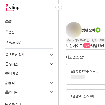
홈
병완오빠
알림
Vlog / 라이프스타일
경제
푸드 
Agent-V
AI 인사이트
채널
영상
New
유튜버 찾기
퍼포먼스 요약
캠페인
일일 평균 조회수 (Shorts)
내 채널
분석 도구
엔터프라이즈
채널 알고리즘 스코어
요금 안내