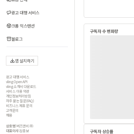
광고 대행 서비스
크롬 익스텐션
구독자 수 변화량
블로그
앱 설치하기
광고 대행 서비스
vling Open API
vling 소개서 다운로드
서비스 이용 약관
개인정보처리방침
자주 묻는 질문(FAQ)
비즈니스 제휴 문의
고객문의
채용
상호명:
버즈앤비 ㈜
대표이사:
심충보
구독자 상승률