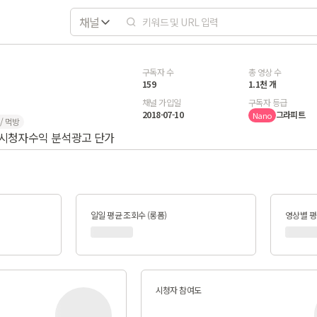
채널
구독자 수
총 영상 수
159
1.1천 개
채널 가입일
구독자 등급
2018-07-10
그라피트
Nano
/ 먹방
시청자
수익 분석
광고 단가
일일 평균 조회수 (롱폼)
영상별 평균
시청자 참여도