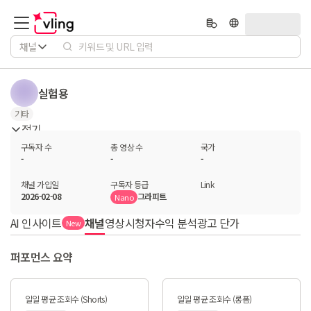
채널
실험용
기타
접기
구독자 수
총 영상 수
국가
-
-
-
채널 가입일
구독자 등급
Link
2026-02-08
그라피트
Nano
AI 인사이트
채널
영상
시청자
수익 분석
광고 단가
New
퍼포먼스 요약
일일 평균 조회수 (Shorts)
일일 평균 조회수 (롱폼)