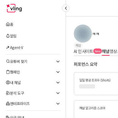
홈
ㅋㅋ
알림
게임
Agent-V
AI 인사이트
채널
영상
New
유튜버 찾기
퍼포먼스 요약
캠페인
일일 평균 조회수 (Shorts)
내 채널
분석 도구
엔터프라이즈
채널 알고리즘 스코어
요금 안내