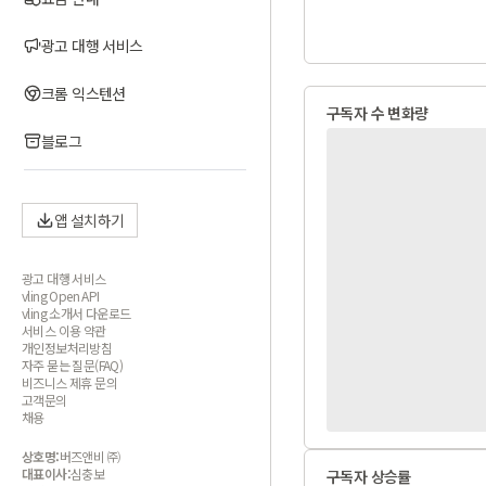
광고 대행 서비스
크롬 익스텐션
구독자 수 변화량
블로그
앱 설치하기
광고 대행 서비스
vling Open API
vling 소개서 다운로드
서비스 이용 약관
개인정보처리방침
자주 묻는 질문(FAQ)
비즈니스 제휴 문의
고객문의
채용
상호명:
버즈앤비 ㈜
대표이사:
심충보
구독자 상승률