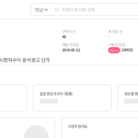
채널
구독자 수
총 영상 수
40
-
채널 가입일
구독자 등급
2019-05-22
그라피트
Nano
시청자
수익 분석
광고 단가
일일 평균 조회수 (롱폼)
영상별 평균
시청자 참여도