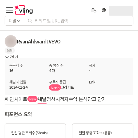
채널
RyanAhlwardtVEVO
음악
접기
구독자 수
총 영상 수
국가
16
4 개
-
채널 가입일
구독자 등급
Link
2024-01-24
그라피트
Nano
AI 인사이트
채널
영상
시청자
수익 분석
광고 단가
New
퍼포먼스 요약
일일 평균 조회수 (Shorts)
일일 평균 조회수 (롱폼)