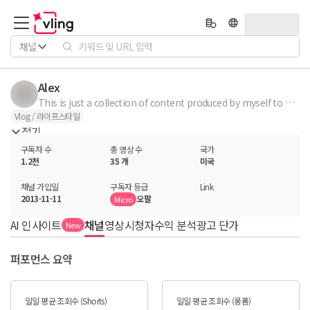
채널
Alex
This is just a collection of content produced by myself to hopefully spread the knowledge and hope... You can be a glassblower too! Enjoy. Feel free to ask questions
Vlog / 라이프스타일
접기
구독자 수
총 영상 수
국가
1.2천
35 개
미국
채널 가입일
구독자 등급
Link
2013-11-11
오팔
Micro
AI 인사이트
채널
영상
시청자
수익 분석
광고 단가
New
퍼포먼스 요약
일일 평균 조회수 (Shorts)
일일 평균 조회수 (롱폼)