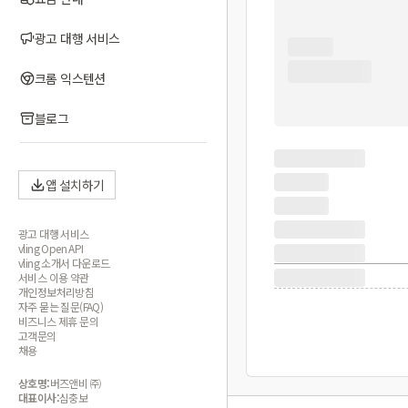
광고 대행 서비스
크롬 익스텐션
블로그
앱 설치하기
광고 대행 서비스
vling Open API
vling 소개서 다운로드
서비스 이용 약관
개인정보처리방침
자주 묻는 질문(FAQ)
비즈니스 제휴 문의
고객문의
채용
상호명:
버즈앤비 ㈜
대표이사:
심충보