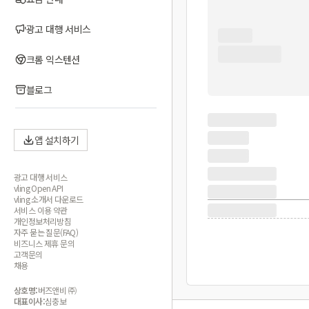
광고 대행 서비스
크롬 익스텐션
블로그
앱 설치하기
광고 대행 서비스
vling Open API
vling 소개서 다운로드
서비스 이용 약관
개인정보처리방침
자주 묻는 질문(FAQ)
비즈니스 제휴 문의
고객문의
채용
상호명:
버즈앤비 ㈜
대표이사:
심충보