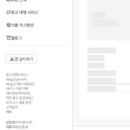
광고 대행 서비스
크롬 익스텐션
블로그
앱 설치하기
광고 대행 서비스
vling Open API
vling 소개서 다운로드
서비스 이용 약관
개인정보처리방침
자주 묻는 질문(FAQ)
비즈니스 제휴 문의
고객문의
채용
상호명:
버즈앤비 ㈜
대표이사:
심충보