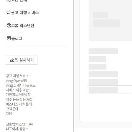
광고 대행 서비스
크롬 익스텐션
블로그
앱 설치하기
광고 대행 서비스
vling Open API
vling 소개서 다운로드
서비스 이용 약관
개인정보처리방침
자주 묻는 질문(FAQ)
비즈니스 제휴 문의
고객문의
채용
상호명:
버즈앤비 ㈜
대표이사:
심충보