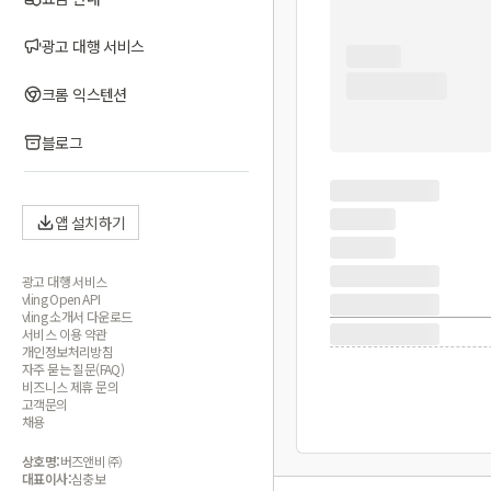
광고 대행 서비스
크롬 익스텐션
블로그
앱 설치하기
광고 대행 서비스
vling Open API
vling 소개서 다운로드
서비스 이용 약관
개인정보처리방침
자주 묻는 질문(FAQ)
비즈니스 제휴 문의
고객문의
채용
상호명:
버즈앤비 ㈜
대표이사:
심충보