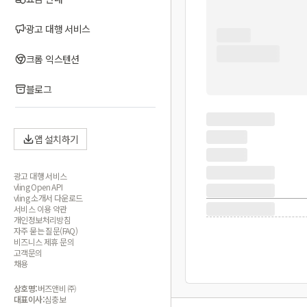
광고 대행 서비스
크롬 익스텐션
블로그
앱 설치하기
광고 대행 서비스
vling Open API
vling 소개서 다운로드
서비스 이용 약관
개인정보처리방침
자주 묻는 질문(FAQ)
비즈니스 제휴 문의
고객문의
채용
상호명:
버즈앤비 ㈜
대표이사:
심충보