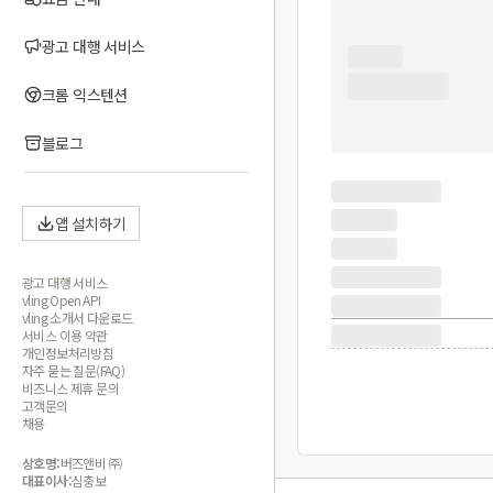
광고 대행 서비스
크롬 익스텐션
블로그
앱 설치하기
광고 대행 서비스
vling Open API
vling 소개서 다운로드
서비스 이용 약관
개인정보처리방침
자주 묻는 질문(FAQ)
비즈니스 제휴 문의
고객문의
채용
상호명:
버즈앤비 ㈜
대표이사:
심충보