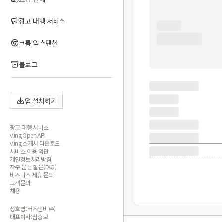
광고 대행 서비스
크롬 익스텐션
블로그
앱 설치하기
광고 대행 서비스
vling Open API
vling 소개서 다운로드
서비스 이용 약관
개인정보처리방침
자주 묻는 질문(FAQ)
비즈니스 제휴 문의
고객문의
채용
상호명:
버즈앤비 ㈜
대표이사:
심충보